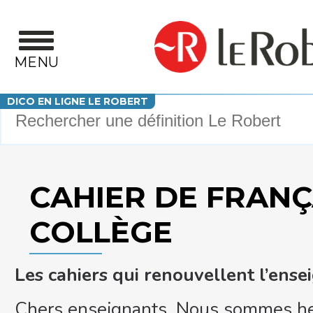
Aller au contenu principal
MENU
Votre recherche
DICO EN LIGNE LE ROBERT
CAHIER DE FRANÇ
COLLÈGE
Les cahiers qui renouvellent l’ens
Chers enseignants, Nous sommes he