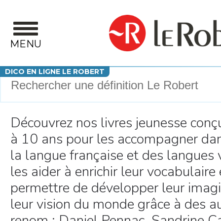
Aller au contenu principal
MENU
Votre recherche
DICO EN LIGNE LE ROBERT
Découvrez nos livres jeunesse conç
à 10 ans pour les accompagner dan
la langue française et des langues v
les aider à enrichir leur vocabulaire
permettre de développer leur imagi
leur vision du monde grâce à des a
renom : Daniel Pennac, Sandrine C