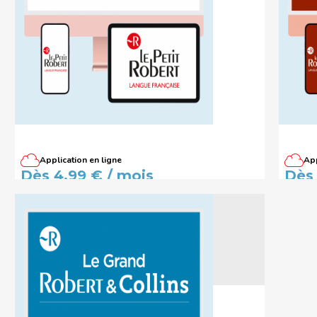
Application en ligne
App
Dictionnaire Le Petit Robert de la
Dicti
Dès 4,99 € / mois
Dès 
langue française - Édition
la lan
abonnés
abon