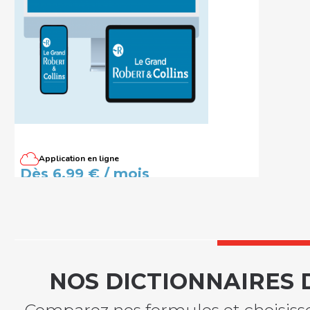
Application en ligne
Dictionnaire Le Grand Robert &
Dès 6,99 € / mois
Collins - Édition abonnés
NOS DICTIONNAIRES 