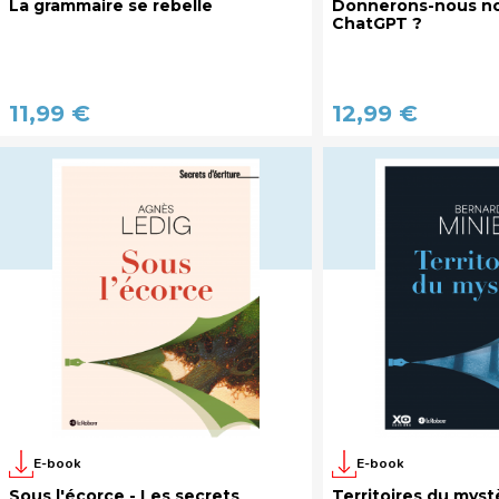
La grammaire se rebelle
Donnerons-nous no
ChatGPT ?
11,99 €
12,99 €
E-book
E-book
Sous l'écorce - Les secrets
Territoires du myst