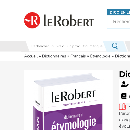
Aller au contenu principal
DICO EN L
Votre rech
Vous êtes ici
Accueil
»
Dictionnaires
»
Français
»
Étymologie
» Diction
Di
L’arb
d’ori
évolu