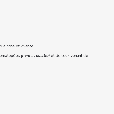
ue riche et vivante.
onomatopées
(
hennir, ouistiti
)
et de ceux venant de