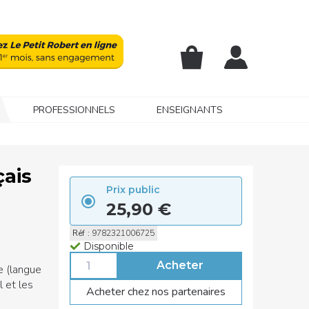
PROFESSIONNELS
ENSEIGNANTS
çais
Prix public
25,90 €
Réf
:
9782321006725
Disponible
e (langue
l et les
Acheter chez nos partenaires