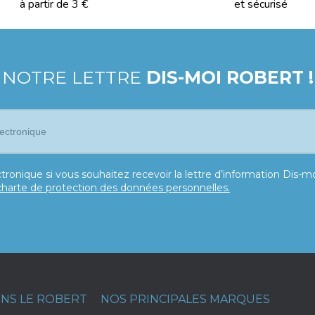
à partir de 3 €
et sécurisé
 NOTRE LETTRE
DIS-MOI ROBERT !
tronique si vous souhaitez recevoir la lettre d’information Dis-
charte de protection des données personnelles.
ONS LE ROBERT
NOS PRINCIPALES MARQUES