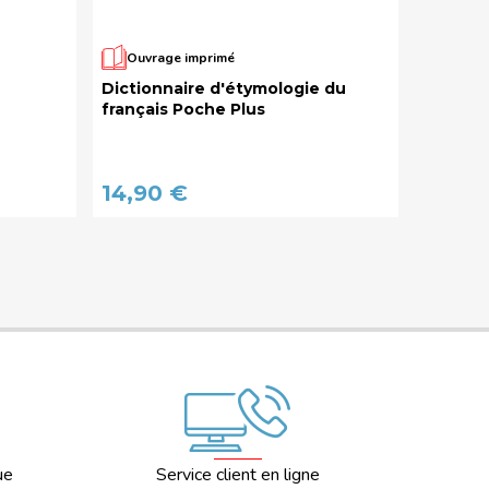
Ouvrage imprimé
Ouvra
Dictionnaire d'étymologie du
Diction
français Poche Plus
locutio
14,90 €
14,90
ue
Service client en ligne