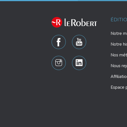
ÉDITI
Notre ma
Notre hi
Nos mét
Nous rej
Affiliati
Espace 