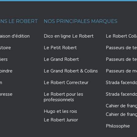
ONS LE ROBERT
NOS PRINCIPALES MARQUES
ison d'édition
Dico en ligne Le Robert
Le Robert Col
stoire
Le Petit Robert
Passeurs de te
iers
Le Grand Robert
Passeurs de te
oindre
Le Grand Robert & Collins
Passeurs de 
on
Le Robert Correcteur
Strada facendo
presse
Le Robert pour les
Strada facendo
professionnels
Cahier de franç
Hugo et les rois
Cahier de franç
Le Robert Junior
Philosophie