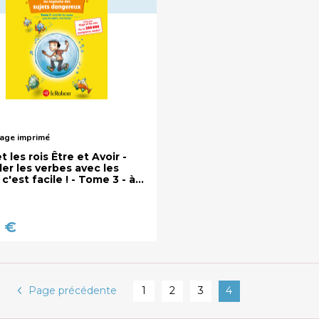
age imprimé
 les rois Être et Avoir -
er les verbes avec les
 c'est facile ! - Tome 3 - à
de 7 ans
0 €
Page précédente
1
2
3
4
Pages