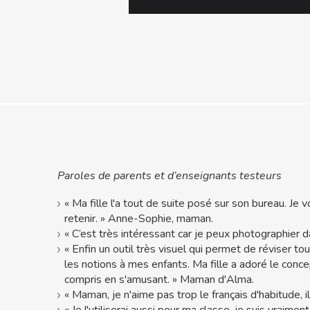
Paroles de parents et d’enseignants testeurs
« Ma fille l'a tout de suite posé sur son bureau. Je 
retenir. » Anne-Sophie, maman.
« C’est très intéressant car je peux photographier dan
«
Enfin un outil très visuel qui permet de réviser to
les notions à mes enfants. Ma fille a adoré le concep
compris en s'amusant.
»
Maman d'Alma.
«
Maman, je n'aime pas trop le français d'habitude, il
« Je l'utiliserai aussi pour ma classe, je suis vrai