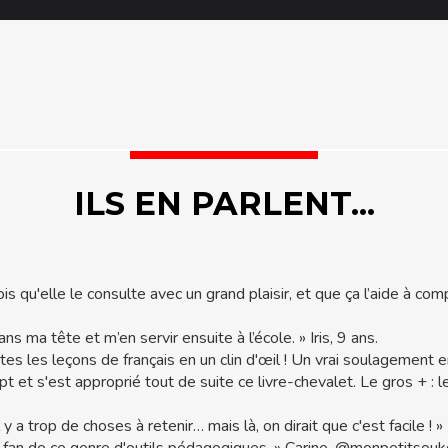
ILS EN PARLENT...
vois qu'elle le consulte avec un grand plaisir, et que ça l’aide à 
s ma tête et m’en servir ensuite à l’école. » Iris, 9 ans.
utes les leçons de français en un clin d'œil ! Un vrai soulagement
t et s'est approprié tout de suite ce livre-chevalet. Le gros + : l
 y a trop de choses à retenir… mais là, on dirait que c'est facile !
»
ment fan de ce genre d'outils pédagogiques. » Carine, @monpetitsou