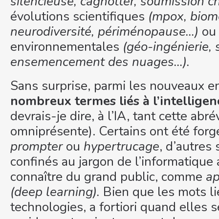
silencieuse, cagnotter, soumission 
évolutions scientifiques
(mpox, biom
neurodiversité, périménopause…)
ou 
environnementales
(géo-ingénierie, 
ensemencement des nuages…).
Sans surprise, parmi les nouveaux e
nombreux termes liés à l’intelligenc
devrais-je dire, à l’IA, tant cette abr
omniprésente). Certains ont été fo
prompter
ou
hypertrucage
, d’autres
confinés au jargon de l’informatique 
connaître du grand public, comme
ap
(deep learning).
Bien que les mots l
technologies, a fortiori quand elles 