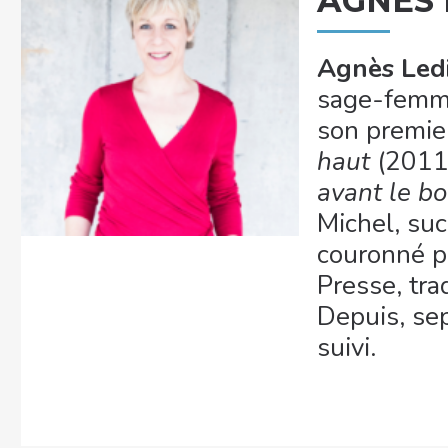
AGNÈS 
Agnès Led
sage-femme
son premie
haut
(2011)
avant le b
Michel, suc
couronné pa
Presse, tra
Depuis, se
suivi.