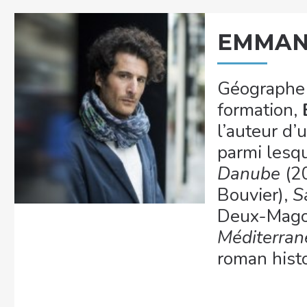
EMMAN
Géographe
formation,
l’auteur d’
parmi lesq
Danube
(20
Bouvier),
S
Deux-Mago
Méditerra
roman histo