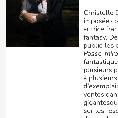
Christelle
imposée c
autrice fr
fantasy. D
publie les
Passe-miro
fantastiqu
plusieurs p
à plusieurs
d’exemplai
ventes dans
gigantesq
sur les rés