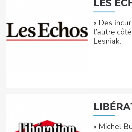
LES EC
« Des incu
l’autre côt
Lesniak.
LIBÉRA
« Michel Bu