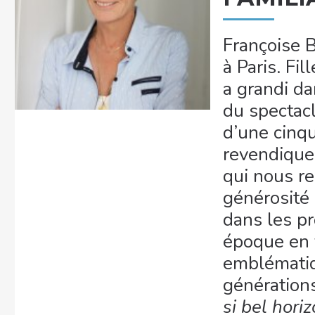
Françoise 
à Paris. Fil
a grandi d
du spectacl
d’une cinqu
revendique 
qui nous r
générosité
dans les p
époque en 
emblématiq
générations
si bel hori