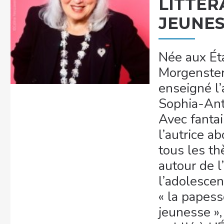
LITTÉR
JEUNE
Née aux Ét
Morgenstern
enseigné l’
Sophia-Ant
Avec fantai
l’autrice a
tous les th
autour de l
l’adolesce
« la papess
jeunesse »,