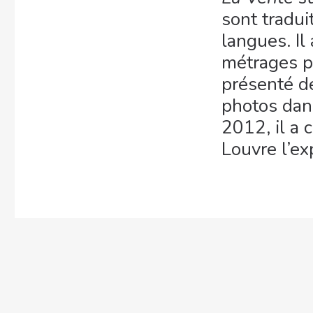
sont tradui
langues. Il
métrages p
présenté d
photos dan
2012, il a
Louvre l’e