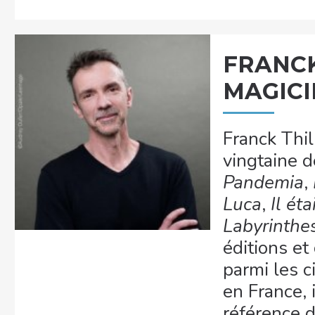
FRANCK 
MAGICI
Franck Thil
vingtaine 
Pandemia
,
Luca
,
Il éta
Labyrinthe
éditions et
parmi les c
en France, 
référence du