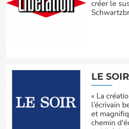
créer le su
Schwartzbr
LE SOI
« La créatio
l’écrivain 
et magnifi
chemin d'éc