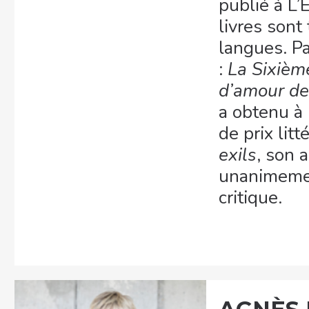
publié à L’
livres sont
langues. Pa
:
La Sixièm
d’amour de
a obtenu à 
de prix litt
exils
, son 
unanimemen
critique.