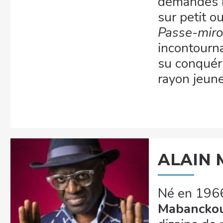
demandes r
sur petit o
Passe-miro
incontourna
su conquéri
rayon jeun
ALAIN
Né en 1966
Mabancko