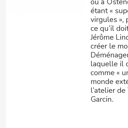
ou à Ostend
étant « sup
virgules », 
ce qu’il doi
Jérôme Lind
créer le mo
Déménageurs
laquelle il
comme « un
monde exté
l’atelier de
Garcin.