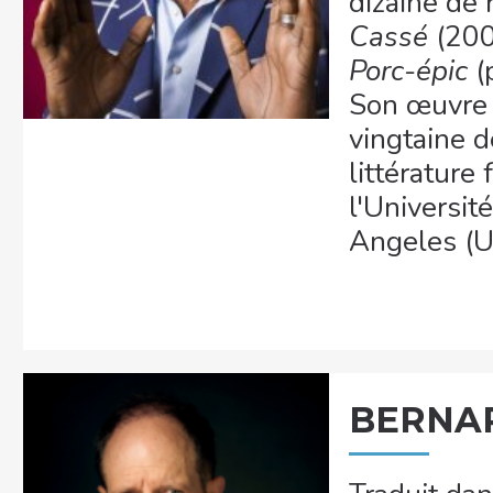
dizaine de
Cassé
(200
Porc-épic
(
Son œuvre 
vingtaine d
littérature
l'Universit
Angeles (U
BERNAR