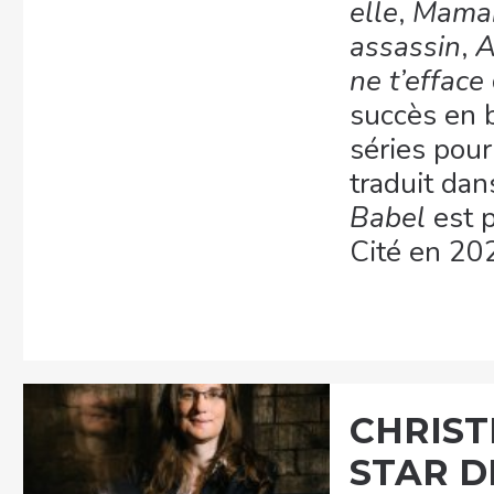
elle
,
Maman
assassin
,
A
ne t’efface
succès en 
séries pour 
traduit da
Babel
est p
Cité en 20
CHRIST
STAR D