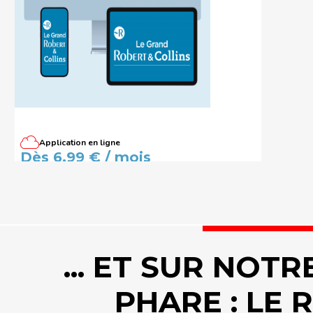
Application en ligne
Dictionnaire Le Grand Robert &
Dès 6,99 € / mois
Collins - Édition abonnés
... ET SUR NOTR
PHARE : LE