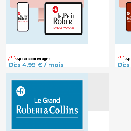
Application en ligne
App
Dictionnaire Le Petit Robert de la
Dicti
Dès 4,99 € / mois
Dès 
langue française - Édition
la lan
abonnés
abon