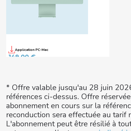
Application PC-Mac
Le Robert Correcteur - Édition
149,00 €
2026 - Licence perpétuelle - 3
postes PC/Mac
* Offre valable jusqu'au 28 juin 2026
références ci-dessus. Offre réservée
abonnement en cours sur la référenc
reconduction sera effectuée au tarif
L'abonnement peut être résilié à to