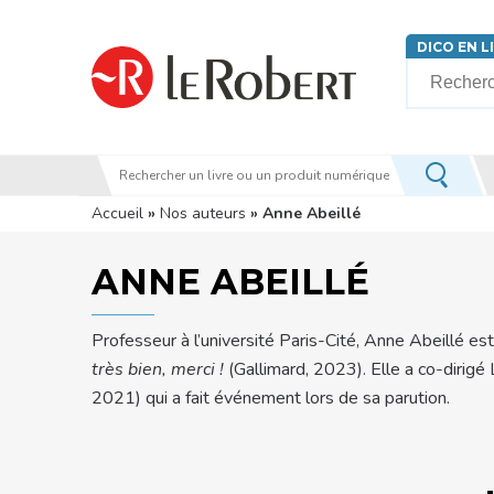
Aller au contenu principal
DICO EN L
Votre rech
Vous êtes ici
Accueil
»
Nos auteurs
» Anne Abeillé
ANNE ABEILLÉ
Professeur à l’université Paris-Cité, Anne Abeillé est
très bien, merci !
(Gallimard, 2023). Elle a co-dirigé 
2021) qui a fait événement lors de sa parution.