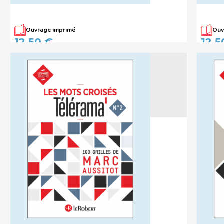
Ouvrage imprimé
Ouv
Les mots croisés Télérama N°4
Les m
12,50 €
12,5