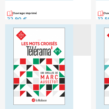
Ouvrage imprimé
Ouv
Les mots croisés Télérama, les
Les m
22,90 €
12,5
220 meilleures grilles de Marc
Aussitot