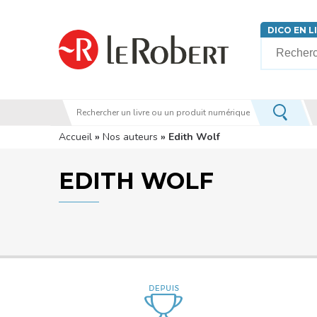
Aller au contenu principal
DICO EN L
Votre rech
Vous êtes ici
Accueil
»
Nos auteurs
» Edith Wolf
EDITH WOLF