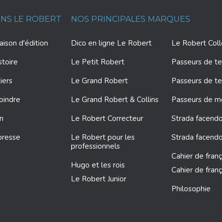
ONS LE ROBERT
NOS PRINCIPALES MARQUES
ison d'édition
Dico en ligne Le Robert
Le Robert Col
stoire
Le Petit Robert
Passeurs de te
iers
Le Grand Robert
Passeurs de te
oindre
Le Grand Robert & Collins
Passeurs de 
on
Le Robert Correcteur
Strada facendo
presse
Le Robert pour les
Strada facendo
professionnels
Cahier de franç
Hugo et les rois
Cahier de franç
Le Robert Junior
Philosophie