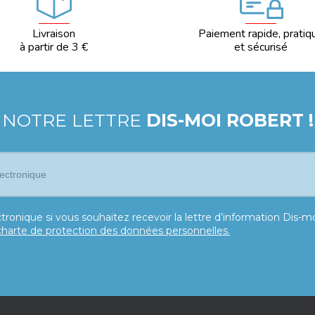
Livraison
Paiement rapide, pratiq
à partir de 3 €
et sécurisé
 NOTRE LETTRE
DIS-MOI ROBERT !
tronique si vous souhaitez recevoir la lettre d’information Dis-
charte de protection des données personnelles.