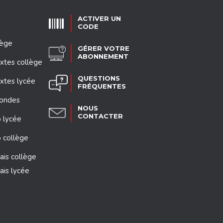
ACTIVER UN
CODE
lège
GÉRER VOTRE
ABONNEMENT
xtes collège
QUESTIONS
xtes lycée
FRÉQUENTES
mondes
NOUS
CONTACTER
 lycée
 collège
ais collège
ais lycée