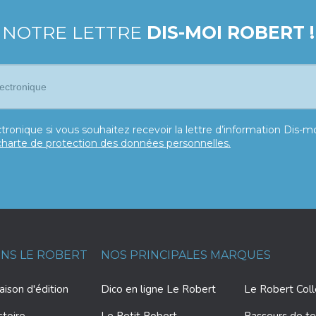
 NOTRE LETTRE
DIS-MOI ROBERT !
tronique si vous souhaitez recevoir la lettre d’information Dis-
charte de protection des données personnelles.
ONS LE ROBERT
NOS PRINCIPALES MARQUES
ison d'édition
Dico en ligne Le Robert
Le Robert Col
stoire
Le Petit Robert
Passeurs de te