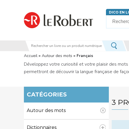
Aller au contenu principal
DICO EN L
Votre rech
Vous êtes ici
Accueil
»
Autour des mots
» Français
Développez votre curiosité et votre plaisir des mots 
permettront de découvrir la langue française de façon
CATÉGORIES
3 P
Autour des mots
Dictionnaires
Apply Dictionnaires