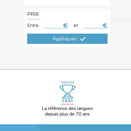
Usage
avancé
filter
PRIX
Entre
Prix
et
Prix
minimum
maximum
La référence des langues
depuis plus de 70 ans