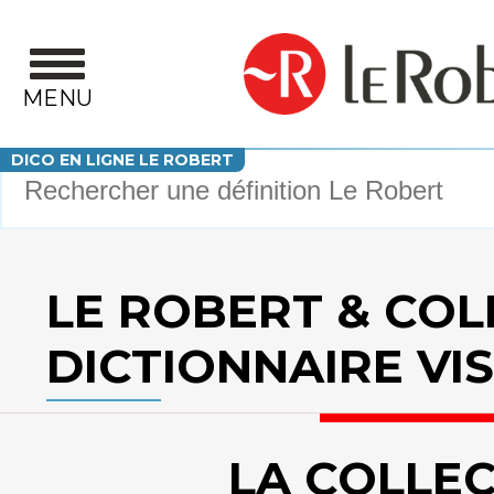
Aller au contenu principal
MENU
Votre recherche
DICO EN LIGNE LE ROBERT
LE ROBERT & COLL
DICTIONNAIRE VI
LA COLLE