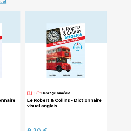
suel
Ouvrage bimédia
O
onnaire
Le Robert & Collins - Dictionnaire
Le Rober
visuel anglais
visuel 
8,20 €
8,90 