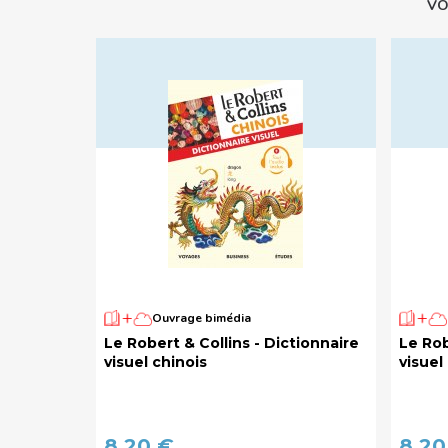
VO
Ouvrage bimédia
Le Robert & Collins - Dictionnaire
Le Rob
visuel chinois
visuel
8,20 €
8,20