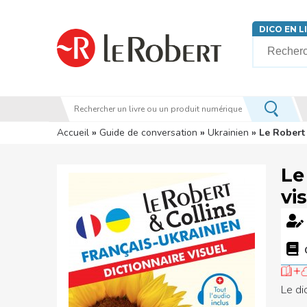
Aller au contenu principal
DICO EN L
Votre rech
Vous êtes ici
Accueil
»
Guide de conversation
»
Ukrainien
» Le Robert 
Le
vi
Le di