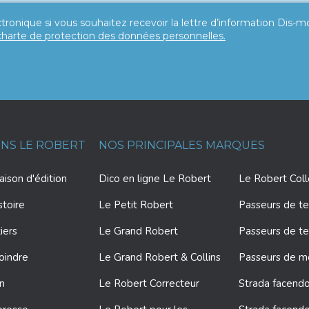
tronique si vous souhaitez recevoir la lettre d’information Dis-
charte de protection des données personnelles.
ONS LE ROBERT
NOS PRINCIPALES MARQUES
ison d'édition
Dico en ligne Le Robert
Le Robert Col
stoire
Le Petit Robert
Passeurs de te
iers
Le Grand Robert
Passeurs de te
oindre
Le Grand Robert & Collins
Passeurs de 
on
Le Robert Correcteur
Strada facendo