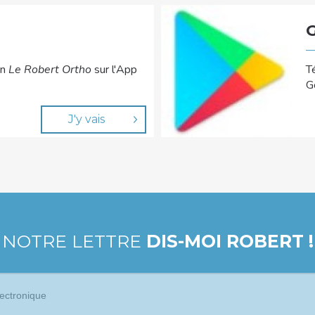
on
Le Robert Ortho
sur l'App
T
G
J'y vais
 NOTRE LETTRE
DIS-MOI ROBERT !