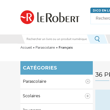
Aller au contenu principal
DICO EN L
Votre rech
Vous êtes ici
Accueil
»
Parascolaire
» Français
CATÉGORIES
36 
Parascolaire
Scolaires
Apply Scolaires filter