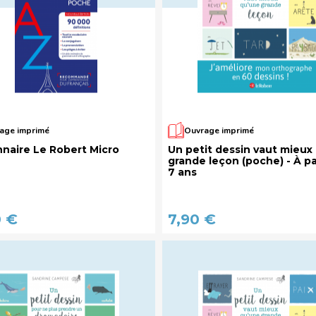
age imprimé
Ouvrage imprimé
nnaire Le Robert Micro
Un petit dessin vaut mieux
grande leçon (poche) - À pa
7 ans
0 €
7,90 €