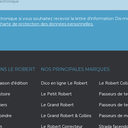
tronique si vous souhaitez recevoir la lettre d’information Dis-
charte de protection des données personnelles.
ONS LE ROBERT
NOS PRINCIPALES MARQUES
ison d'édition
Dico en ligne Le Robert
Le Robert Col
stoire
Le Petit Robert
Passeurs de te
iers
Le Grand Robert
Passeurs de te
oindre
Le Grand Robert & Collins
Passeurs de 
on
Le Robert Correcteur
Strada facendo