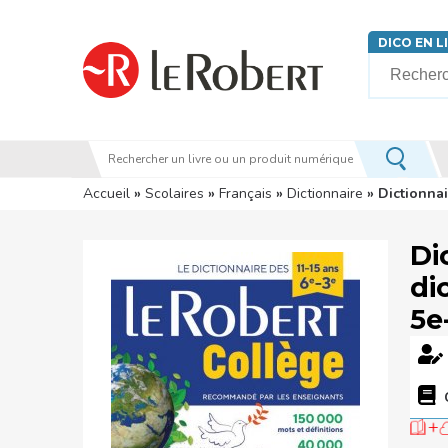
Aller au contenu principal
DICO EN L
Votre rech
Vous êtes ici
Accueil
»
Scolaires
»
Français
»
Dictionnaire
» Dictionnai
Di
di
5e