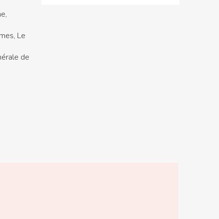
e,
mes, Le
nérale de