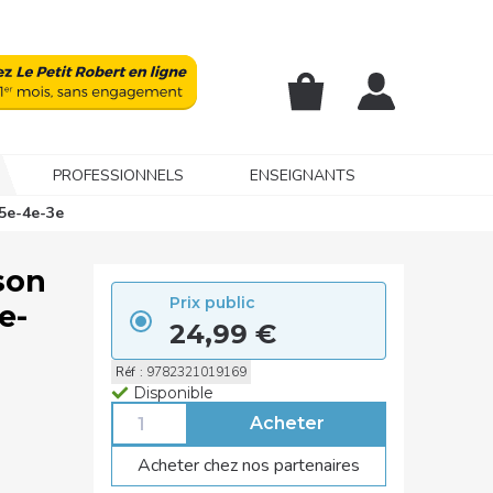
PROFESSIONNELS
ENSEIGNANTS
-5e-4e-3e
son
Prix public
e-
24,99 €
Réf
:
9782321019169
Disponible
Acheter chez nos partenaires