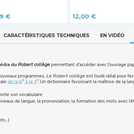
édition
99 €
12,00 €
CARACTÉRISTIQUES TECHNIQUES
EN VIDÉO
média du
Robert collège
permettant d'accéder avec l'ouvrage papi
nouveaux programmes,
Le Robert collège
est l’outil idéal pour fa
e
e
rale
de la 6
à la 3
.Un dictionnaire favorisant la maîtrise de la lan
chir son vocabulaire
iveaux de langue, la prononciation, la formation des mots avec l’
s...)