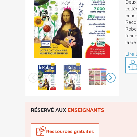
Deux 
collè
enric
Recom
Robert
l’enr
la 6e 
Lire 
RÉSERVÉ AUX
ENSEIGNANTS
Ressources gratuites