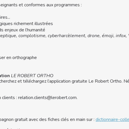
seignants et conformes aux programmes :
res...
ogiques richement illustrées
s enjeux de l’humanité
ceptique, complotisme, cyberharcèlement, drone, émoji, infox
ser en orthographe
ation
LE ROBERT ORTHO
herchez et téléchargez l’application gratuite Le Robert Ortho. Né
clients : relation.clients@lerobert.com.
agnon gratuit avec des fiches clés en main sur :
dictionnaire-col