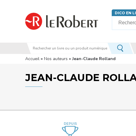
Aller au contenu principal
DICO EN L
Votre rech
Vous êtes ici
Accueil
»
Nos auteurs
» Jean-Claude Rolland
JEAN-CLAUDE ROLL