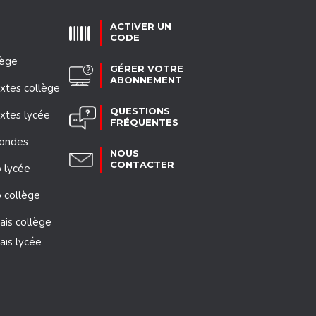
ACTIVER UN
CODE
lège
GÉRER VOTRE
ABONNEMENT
xtes collège
QUESTIONS
xtes lycée
FRÉQUENTES
mondes
NOUS
CONTACTER
 lycée
 collège
ais collège
ais lycée