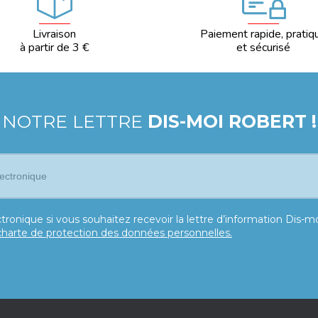
Livraison
Paiement rapide, pratiq
à partir de 3 €
et sécurisé
 NOTRE LETTRE
DIS-MOI ROBERT !
tronique si vous souhaitez recevoir la lettre d’information Dis-
charte de protection des données personnelles.