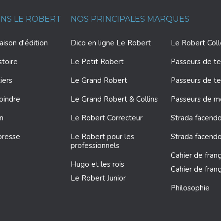
ONS LE ROBERT
NOS PRINCIPALES MARQUES
ison d'édition
Dico en ligne Le Robert
Le Robert Col
stoire
Le Petit Robert
Passeurs de te
iers
Le Grand Robert
Passeurs de te
oindre
Le Grand Robert & Collins
Passeurs de 
on
Le Robert Correcteur
Strada facendo
presse
Le Robert pour les
Strada facendo
professionnels
Cahier de franç
Hugo et les rois
Cahier de franç
Le Robert Junior
Philosophie