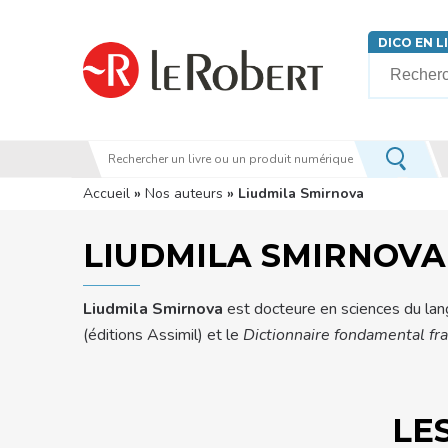
Aller au contenu principal
DICO EN L
Votre rech
Vous êtes ici
Accueil
»
Nos auteurs
» Liudmila Smirnova
LIUDMILA SMIRNOVA
Liudmila Smirnova
est docteure en sciences du langa
(éditions Assimil) et le
Dictionnaire fondamental fra
LE