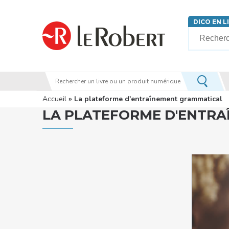
Aller au contenu principal
DICO EN L
Votre rech
Vous êtes ici
Accueil
» La plateforme d'entraînement grammatical
LA PLATEFORME D'ENTR