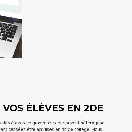
 VOS ÉLÈVES EN 2DE
iveau des élèves en grammaire est souvent hétérogène.
ient censées être acquises en fin de collège. Nous