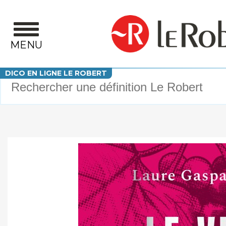
Aller au contenu principal
MENU
Votre recherche
DICO EN LIGNE LE ROBERT