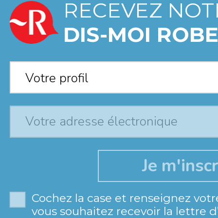
RECEVEZ NOT
DIS-MOI ROBE
Votre profil
*
Votre profil
Cochez la case et renseignez votr
vous souhaitez recevoir la lettre 